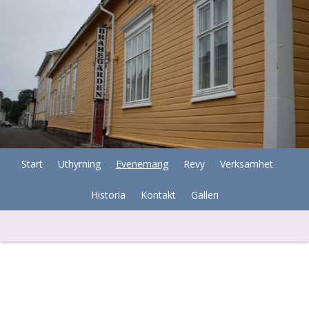
Start
Uthyrning
Evenemang
Revy
Verksamhet
Historia
Kontakt
Galleri