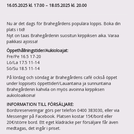
16.05.2025 kl. 17.00 – 18.05.2025 kl. 20.00
Nu är det dags för Brahegårdens populära loppis. Boka din
plats i tid!
Nyt on taas Brahegårdenin suositun kirppiksen aika. Varaa
paikkasi ajoissa!
Öppethållningstider/Aukioloajat:
Fre/Pe 16.5 17-20
Lö/La 17.5 11-14
Sö/Su 18.5 11-14
På lördag och söndag är Brahegårdens café också öppet
under loppisets öppettider!/Lauantaina ja sunnuntaina
Brahegårdenin kahvila on myös avoinna kirppiksen
aukioloaikoina!
INFORMATION TILL FÖRSÄLJARE:
Bordsreserveringar görs per telefon 0400 383030, eller via
Messenger på Facebook. Platsen kostar 15€/bord eller
20€/större bord. Ett eget klädräcke per försäljare får även
medtagas, det ingår i priset.